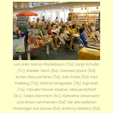
von links: Hanna Plückebaum (7a), Sonja Schulte
(7c), Wiebke Teich (5a), Vanessa Spack (5d),
Achim Pascual Perez (7a), Julia Sobel (5d), Paul
Padberg (7d), Patricia Dickgreber (7b), Inga Rais
(7a), Claudia Frensel-Kestner, Manuel Rohloff
(5c), Tobias Römmich (5c), Katharina Linnemann
und Simon Lammersen (5d). Die drei weiteren
Preisträger Zoe Bunse (5a), Anthony Martens (5a)