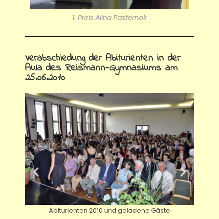
1. Preis Alina Pasternok
Verabschiedung der Abiturienten in der
Aula des Reismann-Gymnasiums am
25.06.2010
Abiturienten 2010 und geladene Gäste
K