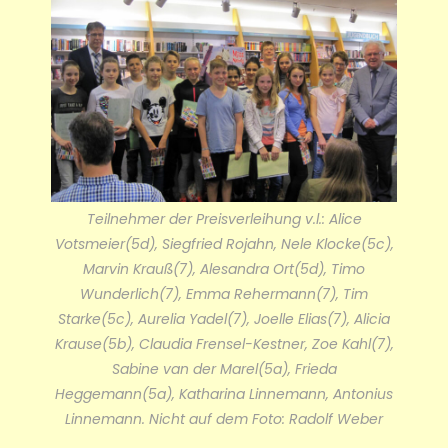
Teilnehmer der Preisverleihung v.l.: Alice
Votsmeier(5d), Siegfried Rojahn, Nele Klocke(5c),
Marvin Krauß(7), Alesandra Ort(5d), Timo
Wunderlich(7), Emma Rehermann(7), Tim
Starke(5c), Aurelia Yadel(7), Joelle Elias(7), Alicia
Krause(5b), Claudia Frensel-Kestner, Zoe Kahl(7),
Sabine van der Marel(5a), Frieda
Heggemann(5a), Katharina Linnemann, Antonius
Linnemann. Nicht auf dem Foto: Radolf Weber