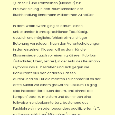
(Klasse 5) und Französisch (Klasse 7) zur
Preisverleihung in den Räumlichkeiten der
Buchhandlung Linnemann willkommen zu heißen.
In dem Wettbewerb ging es darum, einen
unbekannten fremdsprachlichen Text flüssig,
deutlich und möglichst fehlerfrei mit richtiger
Betonung vorzulesen. Nach den Vorentscheidungen
in den einzelnen Klassen gilt es dann für die
Klassensieger, auch vor einem größeren Publikum
(Mitschüler, Eltern, Lehrer), in der Aula des Reismann-
Gymnasiums zu bestehen und sich gegen die
Konkurrenz aus den anderen Klassen
durchzusetzen. Für die meisten Teilnehmer ist es der
erste Auftritt vor einem größeren Publikum. Es ging
also insbesondere auch darum, erst einmal das
Lampenfieber zu meistern und dann noch eine
teilweise nicht bekannte Jury, bestehend aus
Fachlehrer/innen oder besonders qualifizierten (z.T.
muttersprachlichen) Mitschüler/innen, zu