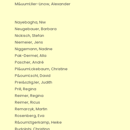
M&uuml;ller-Linow, Alexander
Nayebagha, Niw
Neugebauer, Barbara
Nickisch, Stefan
Niemeier, Jens
Niggemann, Nadine
Pak-Dermel, Alla
Pascher, André
Pl&uuml;ckebaum, Christine
P&ouml;schl, David
Prei&szlig;ler, Judith
Prill, Regina
Reimer, Regina
Reimer, Ricus
Remarcyk, Martin
Rosenberg, Eva
R&ouml;tgerkamp, Heike
Rudolphi, Christina