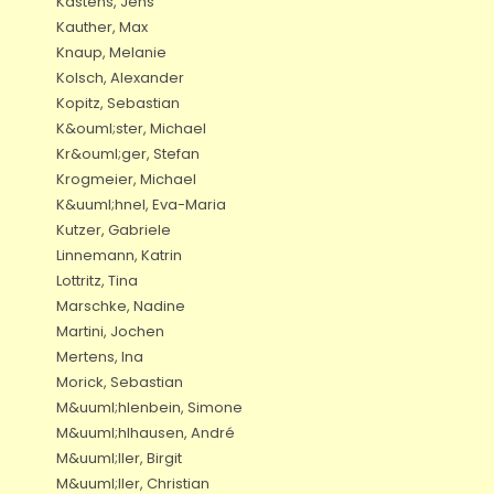
Kastens, Jens
Kauther, Max
Knaup, Melanie
Kolsch, Alexander
Kopitz, Sebastian
K&ouml;ster, Michael
Kr&ouml;ger, Stefan
Krogmeier, Michael
K&uuml;hnel, Eva-Maria
Kutzer, Gabriele
Linnemann, Katrin
Lottritz, Tina
Marschke, Nadine
Martini, Jochen
Mertens, Ina
Morick, Sebastian
M&uuml;hlenbein, Simone
M&uuml;hlhausen, André
M&uuml;ller, Birgit
M&uuml;ller, Christian