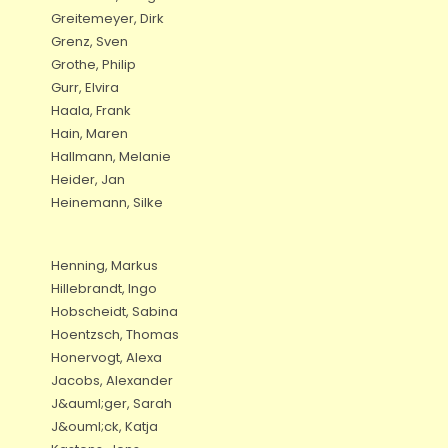
Greitemeyer, Dirk
Grenz, Sven
Grothe, Philip
Gurr, Elvira
Haala, Frank
Hain, Maren
Hallmann, Melanie
Heider, Jan
Heinemann, Silke
Henning, Markus
Hillebrandt, Ingo
Hobscheidt, Sabina
Hoentzsch, Thomas
Honervogt, Alexa
Jacobs, Alexander
J&auml;ger, Sarah
J&ouml;ck, Katja