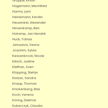
Groppe, Kirstin
Hagemann, Mechthild
Harms, Lynn
Heinemann, Kerstin
Heuwinkel, Alexander
Hinsenkamp, Ben
Hokamp, Jan Hendrik
Huck, Tobias
Januseva, Vesna
Joachim, Sylvia
Kessenbrock, Nicole
Kilisch, Justine
Kleffner, Sven
Klöpping, Stefan
Klotzer, Sandra
Knaup, Thomas
Knickenberg, Max
Koch, Verena
Köring, Dietmar
Kuberczyk, Claudia